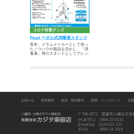
コロナ対策グッズ
Pearl ペダル式消毒液スタンド
長年、ドラムメーカーとして培っ
たノウハウや製品を活かし、「消
毒液」用のスタンドとしてアレン
お知らせ
音楽教室
楽器・製品案内
調律・メンテナンス
店舗
〒796-0071 愛媛県八幡浜市
(代表TEL)
0894-22-0133
(FreeDial) 0120-522-133
(FAX) 0894-24-2919