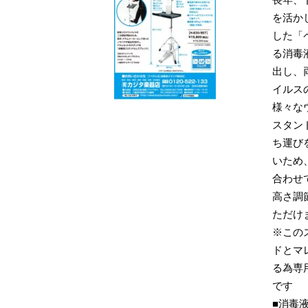
長年、
を活か
した「
る消毒
出し、
イルス
様々な
スタン
ち運び
いため
合わせ
高さ調
ただけ
※この
ドとマ
る為専
です
■消毒