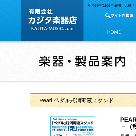
明治39年(1906年)創業 
Pearl ペダル式消毒液スタンド
PEAR
－（