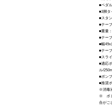
■ペダ
■3脚タ
■スタン
■テーブ
■重量：
■テーブ
■幅49
■テーブ
■スライ
■適応
ル/250m
■ポンプ
■推奨ボ
※消毒
※ ボ
合がご